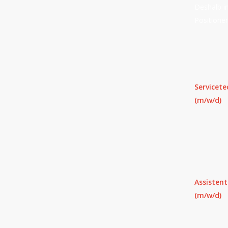
Deshalb in
Positionen
Servicete
(m/w/d)
Assistent
(m/w/d)