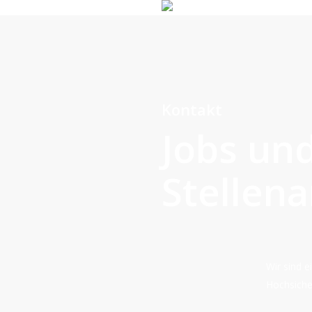
Skip
to
main
content
Kontakt
Jobs un
Stellen
Wir sind e
Hochsiche