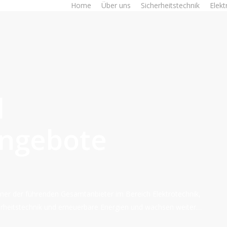
Home
Über uns
Sicherheitstechnik
Elekt
d
angebote
iner der führenden Gesamtanbieter im Bereich Elektrotechnik,
rheitstechnik und erneuerbare Energien und wachsen weiter…