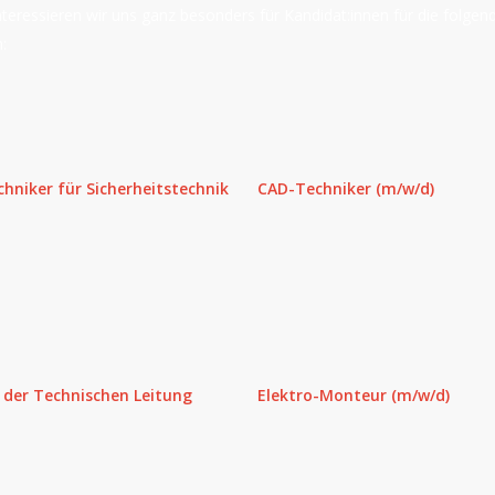
teressieren wir uns ganz besonders für Kandidat:innen für die folgen
:
chniker für Sicherheitstechnik
CAD-Techniker (m/w/d)
 der Technischen Leitung
Elektro-Monteur (m/w/d)