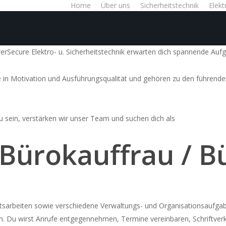
Home
Über uns
Sicherheitstechnik
Elekt
werSecure Elektro- u. Sicherheitstechnik erwarten dich spannende Au
in Motivation und Ausführungsqualität und gehören zu den führenden 
 sein, verstärken wir unser Team und suchen dich als
) Bürokauffrau /
riatsarbeiten sowie verschiedene Verwaltungs- und Organisationsaufga
en. Du wirst Anrufe entgegennehmen, Termine vereinbaren, Schriftver